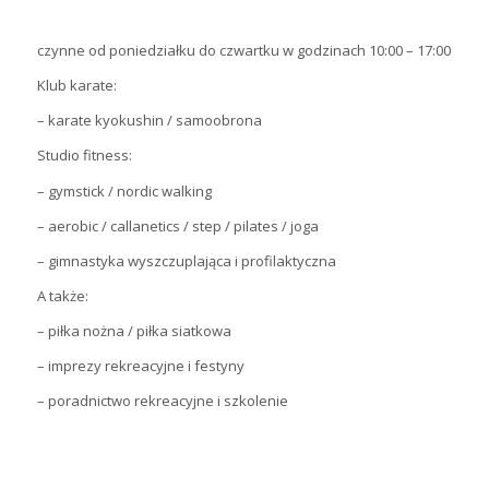
czynne od poniedziałku do czwartku w godzinach 10:00 – 17:00
Klub karate:
– karate kyokushin / samoobrona
Studio fitness:
– gymstick / nordic walking
– aerobic / callanetics / step / pilates / joga
– gimnastyka wyszczuplająca i profilaktyczna
A także:
– piłka nożna / piłka siatkowa
– imprezy rekreacyjne i festyny
– poradnictwo rekreacyjne i szkolenie