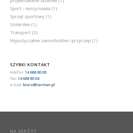
projektowanie łazienek
(1)
Sport – kursy/nauka
(1)
Sprzęt sportowy
(1)
Stolarskie
(1)
Transport
(3)
Wypożyczalnie samochodów i przyczep
(1)
SZYBKI KONTAKT
telefon:
14 688 80 00
fax:
14 688 80 04
e-mail:
biuro@tarman.pl
NA SKRÓTY