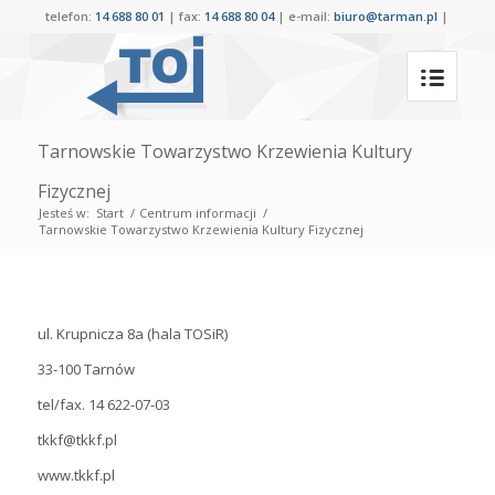
telefon:
14 688 80 01
| fax:
14 688 80 04
| e-mail:
biuro@tarman.pl
|
Tarnowskie Towarzystwo Krzewienia Kultury
Fizycznej
Jesteś w:
Start
/
Centrum informacji
/
Tarnowskie Towarzystwo Krzewienia Kultury Fizycznej
ul. Krupnicza 8a (hala TOSiR)
33-100 Tarnów
tel/fax. 14 622-07-03
tkkf@tkkf.pl
www.tkkf.pl