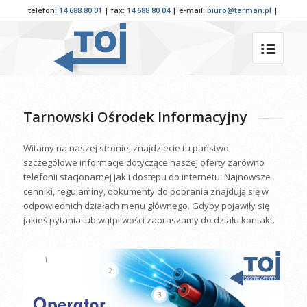
telefon:
14 688 80 01
| fax:
14 688 80 04
| e-mail:
biuro@tarman.pl
|
Tarnowski Ośrodek Informacyjny
Witamy na naszej stronie, znajdziecie tu państwo
szczegółowe informacje dotyczące naszej oferty zarówno
telefonii stacjonarnej jak i dostępu do internetu. Najnowsze
cenniki, regulaminy, dokumenty do pobrania znajdują się w
odpowiednich działach menu głównego. Gdyby pojawiły się
jakieś pytania lub wątpliwości zapraszamy do działu kontakt.
1
2
3