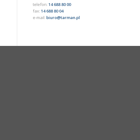
telefon:
14 688 80 00
fax:
14 688 80 04
e-mail:
biuro@tarman.pl