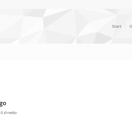
Start
O
go
0 zł netto