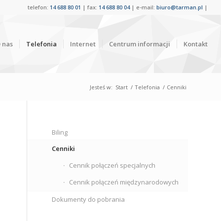
telefon:
14 688 80 01
| fax:
14 688 80 04
| e-mail:
biuro@tarman.pl
|
 nas
Telefonia
Internet
Centrum informacji
Kontakt
Jesteś w:
Start
/
Telefonia
/
Cenniki
Biling
Cenniki
Cennik połączeń specjalnych
Cennik połączeń międzynarodowych
Dokumenty do pobrania