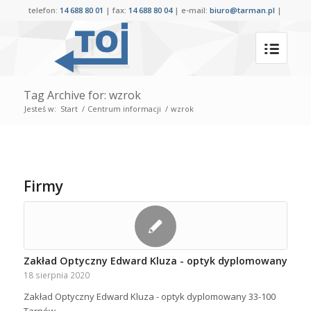
telefon:
14 688 80 01
| fax:
14 688 80 04
| e-mail:
biuro@tarman.pl
|
Tag Archive for: wzrok
Jesteś w:
Start
/
Centrum informacji
/
wzrok
Firmy
Zakład Optyczny Edward Kluza - optyk dyplomowany
18 sierpnia 2020
Zakład Optyczny Edward Kluza - optyk dyplomowany 33-100