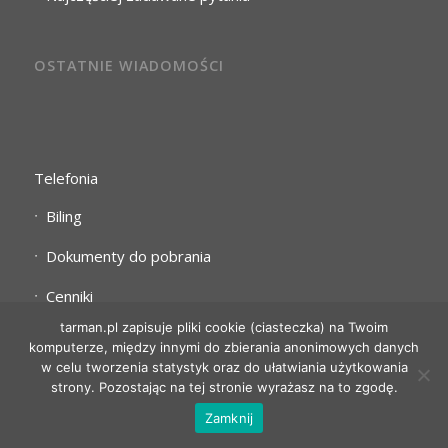
OSTATNIE WIADOMOŚCI
Telefonia
Biling
Dokumenty do pobrania
Cenniki
tarman.pl zapisuje pliki cookie (ciasteczka) na Twoim
komputerze, między innymi do zbierania anonimowych danych
w celu tworzenia statystyk oraz do ułatwiania użytkowania
strony. Pozostając na tej stronie wyrażasz na to zgodę.
Zamknij
Tarnowski Ośrodek Informacyjny 2006 - 2026
j.skorupa