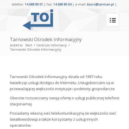
telefon:
14 688 80 01
| fax:
14 688 80 04
| e-mail:
biuro@tarman.pl
|
Tarnowski Ośrodek Informacyjny
Jesteś w:
Start
/
Centrum informacji
/
Tarnowski Ośrodek Informacyjny
Tarnowski Ośrodek Informacyjny działa od 1997 roku
świadcząc usługi dostępu do Internetu. Usługobiorcami są w
przeważającej większości instytucje i podmioty gospodarcze.
Obecnie rozszerzamy swoją ofertę o usługi publicznej telefonii
stacjonarnej.
Posiadamy własną sieć telekomunikacyjną (w większości sieć
światłowodową) a także korzystamy z usług innych
operatorów.