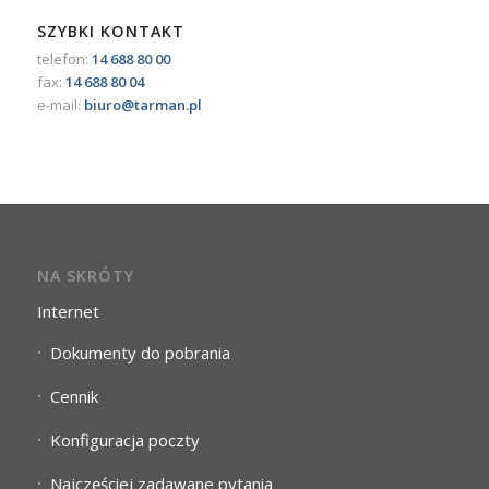
SZYBKI KONTAKT
telefon:
14 688 80 00
fax:
14 688 80 04
e-mail:
biuro@tarman.pl
NA SKRÓTY
Internet
Dokumenty do pobrania
Cennik
Konfiguracja poczty
Najczęściej zadawane pytania