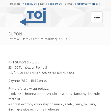
telefon:
14 688 80 01
| fax:
14 688 80 04
| e-mail:
biuro@tarman.pl
|
SUPON
Jesteś w:
Start
/
Centrum informacji
/
SUPON
PHT SUPON Sp. z o.o.
33-100 Tarnów, ul. Polna 3
tel/fax. 014 621-49-37, 628-66-40, 602 408 863
Czynne: 7:30 – 15:30 pn-pt
Firma oferuje w sprzedaży:
– odzież ochronna i robocza: ubrania, buty, fartuchy, koszule,
ręczniki
– sprzęt ochrony osobistej: półmaski, szelki, pasy, okulary,
linki, rękawice ochronne i robocze