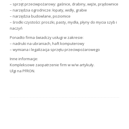
– sprzęt przeciwpożarowy: gaśnice, drabiny, węże, prądownice
– narzędzia ogrodnicze: łopaty, widły, grabie
– narzędzia budowlane, poziomice
– środki czystości: proszki, pasty, mydła, płyny do mycia szyb i
naczyń
Ponadto firma świadczy usługi w zakresie:
– nadruki na ubraniach, haft komputerowy
– wymiana i legalizacja sprzętu przeciwpożarowego
Inne informacje:
Kompleksowe zaopatrzenie firm w w/w artykuły.
Ulgi na PFRON.