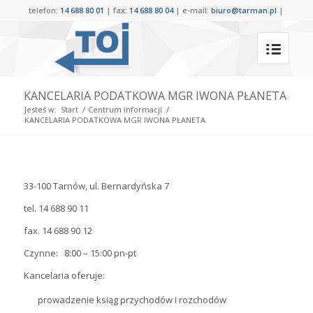
telefon:
14 688 80 01
| fax:
14 688 80 04
| e-mail:
biuro@tarman.pl
|
KANCELARIA PODATKOWA MGR IWONA PŁANETA
Jesteś w:
Start
/
Centrum informacji
/
KANCELARIA PODATKOWA MGR IWONA PŁANETA
33-100 Tarnów, ul. Bernardyńska 7
tel. 14 688 90 11
fax. 14 688 90 12
Czynne: 8:00 – 15:00 pn-pt
Kancelaria oferuje:
prowadzenie ksiąg przychodów i rozchodów