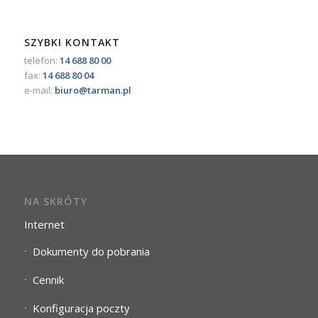
SZYBKI KONTAKT
telefon:
14 688 80 00
fax:
14 688 80 04
e-mail:
biuro@tarman.pl
NA SKRÓTY
Internet
Dokumenty do pobrania
Cennik
Konfiguracja poczty